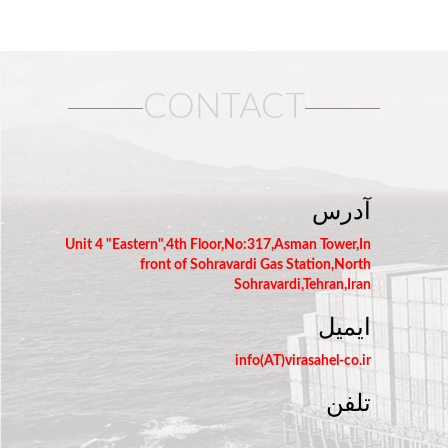
CONTACT
آدرس
Unit 4 "Eastern",4th Floor,No:317,Asman Tower,In
front of Sohravardi Gas Station,North
Sohravardi,Tehran,Iran
ایمیل
info(AT)virasahel-co.ir
تلفن