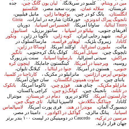
مین در ویتنام،
کلمبو در سریلانگا،
لیان یون گانگ چین،
جده
عربستان،
سلاله عمان،
پورت سعید مصر،
فلکستیو
انگلستان،
یانگ کو در چین،
یوکوهاما ژاپن،
مانیل فیلیپین،
تانجونگ پیراک اندونزی،
خورفکان/ شارجه در امارات،
Gioia
Tauro ایتالیا،
ساوانا آمریکا،
الجسیراس اسپانیا،
دوربان
آفریقای جنوبی،
بیلبائو در اسپانیا ،
سانتوز برزیل،
استانبول
ترکیه،
شهید رجایی ایران،
کوبه ژاپن،
ناگویا در ژاپن ،
ونکور
کانادا،
زیبروگ بلژیک،
لوهاور فرانسه،
مارساکسلوک در
مالت،
ملبورن استرالیا،
اوکلند آمریکا،
اوساکا در ژاپن،
تایچونگ چین،
سیاتل آمریکا،
کوانگ یانگ کره‌جنوبی،
تانگیر
مراکش،
سیدنی استرالیا،
بارسلونا
اسپانیا،
سنت پترزبورگ
روسیه،
ویرجینیا در آمریکا،
کینگستون جامایکا،
اینچون کره
جنوبی،
هستون در آمریکا،
جنوا در ایتالیا ،
کیلانگ تایوان،
بوئنوس آیرس آرژانتین،
مانزانیلو در مکزیک ،
کارتاجنا در کلمبیا،
یانتای چین،
ساوت همپتون انگلستان،
سان جوان آمریکا،
مانزایلو مکزیک،
چنای هند،
فوژو چین،
تاکوما آمریکا،
بانکوک
در تایلند،
نانجینگ چین،
کوانگ‌ژو چین،
کراچی پاکستان،
چارلستون آمریکا،
کالائو در پرو،
دمام در عربستان،
مونترال
کانادا،
چیتاکنگ بنگلادش،
لااسپزیا ایتالیا،
تای چونگ چین،
دیسبورگ آلمان،
موندرا در هند،
فری پورت آمریکا،
لاسپالماس
اسپانیا،
پنانگ مالزی،
گواکیل در اکوادور ،
دامیتا در مصر،
مرسین در ترکیه،
Caucedo در دومینیکن در لیست ۱۰۰ بندر برتر
جهان قرار دارند.