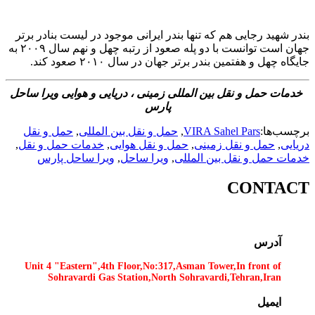
بندر شهید رجایی هم که تنها بندر ایرانی موجود در لیست بنادر برتر
جهان است توانست با دو پله صعود از رتبه چهل و نهم سال ۲۰۰۹ به
جایگاه چهل و هفتمین بندر برتر جهان در سال ۲۰۱۰ صعود کند.
خدمات حمل و نقل بین المللی زمینی ، دریایی و هوایی ویرا ساحل
پارس
برچسب‌ها:
VIRA Sahel Pars
,
حمل و نقل بین المللی
,
حمل و نقل
دریایی
,
حمل و نقل زمینی
,
حمل و نقل هوایی
,
خدمات حمل و نقل
,
خدمات حمل و نقل بین المللی
,
ویرا ساحل
,
ویرا ساحل پارس
CONTACT
آدرس
Unit 4 "Eastern",4th Floor,No:317,Asman Tower,In front of
Sohravardi Gas Station,North Sohravardi,Tehran,Iran
ایمیل