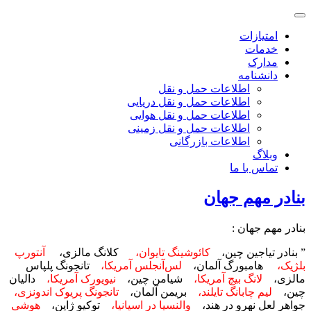
Toggle navigation
امتیازات
خدمات
مدارک
دانشنامه
اطلاعات حمل و نقل
اطلاعات حمل و نقل دریایی
اطلاعات حمل و نقل هوایی
اطلاعات حمل و نقل زمینی
اطلاعات بازرگانی
وبلاگ
تماس با ما
بنادر مهم جهان
بنادر مهم جهان :
” بنادر تیاجین چین،
کائوشینگ
تایوان،
کلانگ مالزی،
آنتورپ
بلژیک،
هامبورگ آلمان،
لس‌آنجلس
آمریکا،
تانجونگ پلپاس
مالزی،
لانگ
بیچ
آمریکا،
شیامن چین،
نیویورک
آمریکا،
دالیان
چین،
لیم
چابانگ
تایلند،
بریمن آلمان،
تانجونگ
پریوک اندونزی،
جواهر لعل نهرو در هند،
والنسیا در اسپانیا،
توکیو ژاپن،
هوشی