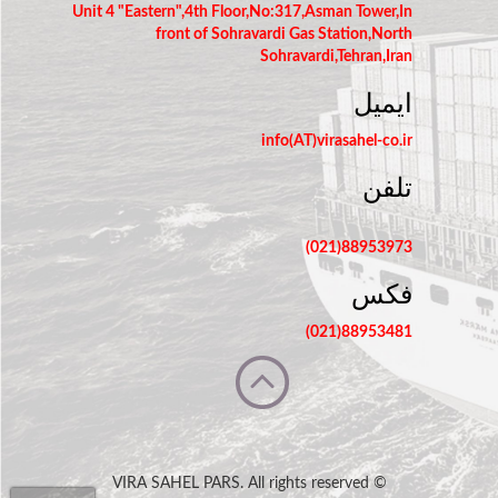
Unit 4 "Eastern",4th Floor,No:317,Asman Tower,In
front of Sohravardi Gas Station,North
Sohravardi,Tehran,Iran
ایمیل
info(AT)virasahel-co.ir
تلفن
88953973(021)
فکس
88953481(021)
© VIRA SAHEL PARS. All rights reserved