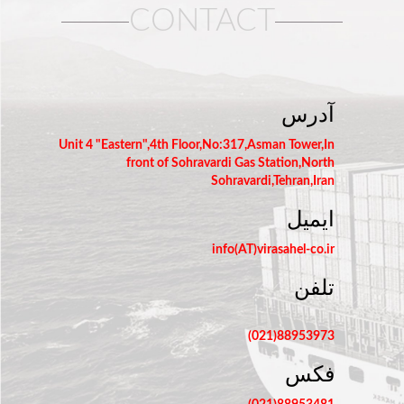
CONTACT
آدرس
Unit 4 "Eastern",4th Floor,No:317,Asman Tower,In
front of Sohravardi Gas Station,North
Sohravardi,Tehran,Iran
ایمیل
info(AT)virasahel-co.ir
تلفن
88953973(021)
فکس