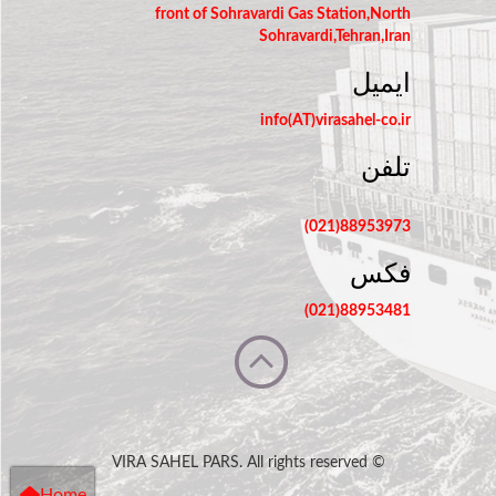
front of Sohravardi Gas Station,North
Sohravardi,Tehran,Iran
ایمیل
info(AT)virasahel-co.ir
تلفن
88953973(021)
فکس
88953481(021)
© VIRA SAHEL PARS. All rights reserved
Home