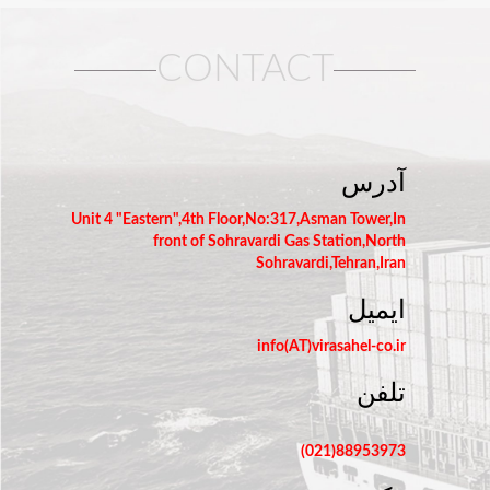
CONTACT
آدرس
Unit 4 "Eastern",4th Floor,No:317,Asman Tower,In
front of Sohravardi Gas Station,North
Sohravardi,Tehran,Iran
ایمیل
info(AT)virasahel-co.ir
تلفن
88953973(021)