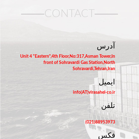
CONTACT
آدرس
Unit 4 "Eastern",4th Floor,No:317,Asman Tower,In
front of Sohravardi Gas Station,North
Sohravardi,Tehran,Iran
ایمیل
info(AT)virasahel-co.ir
تلفن
88953973(021)
فکس